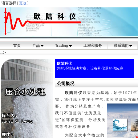
语言选择 [
更改
]
首页
产品
Trading
工程和服务
联系我们
-->
欧陆科仪
您的环境解决方案、设备和仪器的供应商
公司概况
欧陆科仪
以香港为基地，始于1971
需，我们现正专注于空气,水和能源等方面
要。
作为分销及生产商，
我们不但提供"优质及先
进"的环保监测，分析及测
试等各种仪器设备
为配合大中华概念的